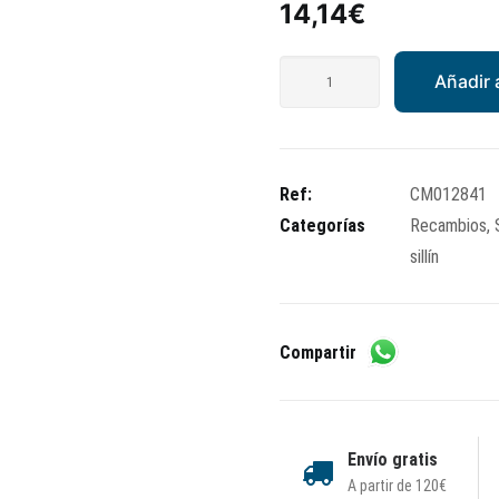
14,14
€
Transmisión
Añadir a
sillín
Piaggio
Beverly
cantidad
Ref:
CM012841
Categorías
Recambios
,
sillín
Compartir
Envío gratis
A partir de 120€