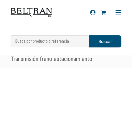
Inicio
»
Recambios
»
Sistema de
Recambios
transmisiones
»
Transmisiones freno
»
Accesorios
Transmisión freno estacionamiento
Cascos
Artículos de regalo
Productos químicos
Sobre nosotros
Contacto