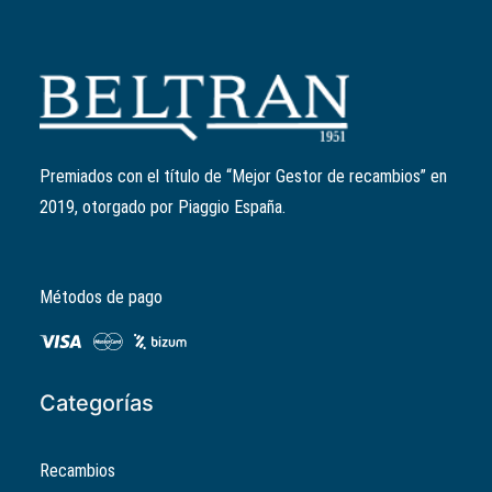
Añadir al carrito
Rodillo variador
Ref:
B014273
El
El
7,93
€
6,34
€
precio
precio
Premiados con el título de “Mejor Gestor de recambios” en
original
actual
2019, otorgado por Piaggio España.
era:
es:
7,93€.
6,34€.
Métodos de pago
Categorías
Recambios