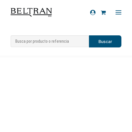
Inicio
»
Recambios
»
Variador
»
Variadores
»
Recambios
Kit variador 125 4T
Accesorios
Cascos
Artículos de regalo
Productos químicos
Sobre nosotros
Contacto