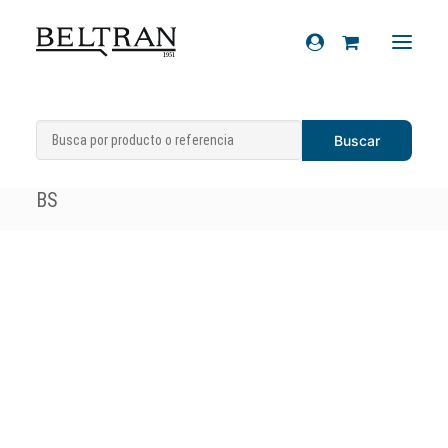
Inicio
»
Recambios
»
Sistema eléctrico
»
Recambios
Baterías
»
Batería Power Thunder YTX7L-
Accesorios
BS
Cascos
Artículos de regalo
Productos químicos
Sobre nosotros
Contacto