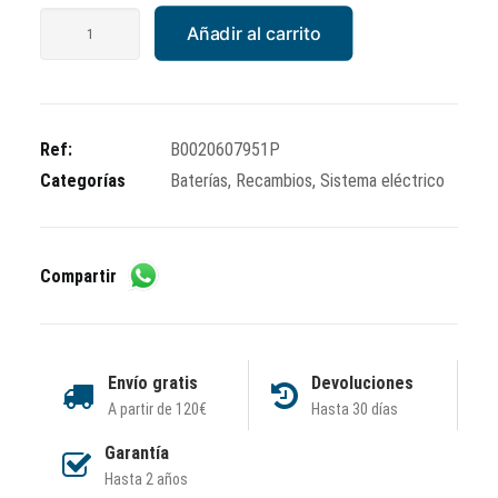
Batería
Añadir al carrito
Power
Thunder
YTX7L-
BS
Ref:
B0020607951P
cantidad
Categorías
Baterías
,
Recambios
,
Sistema eléctrico
Compartir
Envío gratis
Devoluciones
A partir de 120€
Hasta 30 días
Garantía
Hasta 2 años