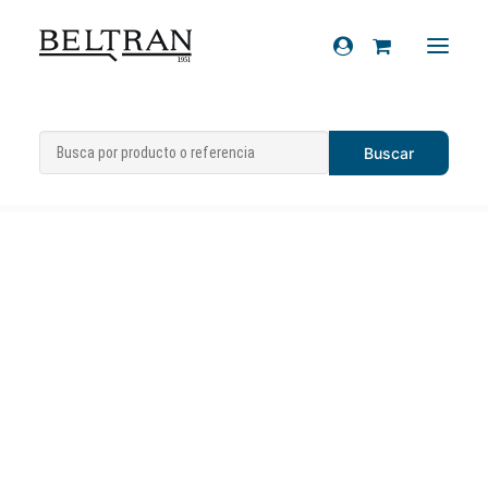
Inicio
»
Recambios
»
Sistema eléctrico
»
Recambios
Bujías
»
Bujía «Champion» RG6/YC
Accesorios
Cascos
Artículos de regalo
Productos químicos
Sobre nosotros
Contacto