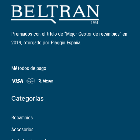
Añadir al carrito
Junta racord admisión
Ref:
871167
El
El
1,57
€
1,26
€
precio
precio
Premiados con el título de “Mejor Gestor de recambios” en
original
actual
2019, otorgado por Piaggio España.
era:
es:
1,57€.
1,26€.
Métodos de pago
Categorías
Recambios
Accesorios