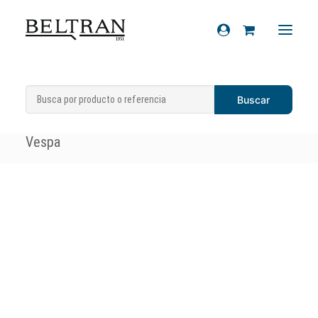
Inicio
»
Recambios
»
Caballetes
»
Caballete
Recambios
lateral y componentes
»
Caballete lateral
Accesorios
Vespa
Cascos
Artículos de regalo
Productos químicos
Sobre nosotros
Contacto