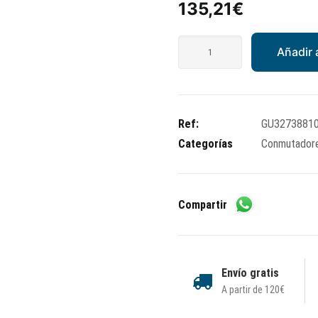
135,21
€
Conmutador
Añadir a
de
luces
derecho
Moto
Ref:
GU3273881
Guzzi
Categorías
Conmutadore
cantidad
Compartir
Envío gratis
A partir de 120€