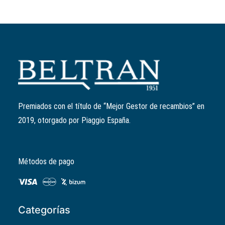
Añadir al carrito
Patín variador
Ref:
842175
El
El
1,23
€
0,99
€
precio
precio
Premiados con el título de “Mejor Gestor de recambios” en
original
actual
2019, otorgado por Piaggio España.
era:
es:
1,23€.
0,99€.
Métodos de pago
Categorías