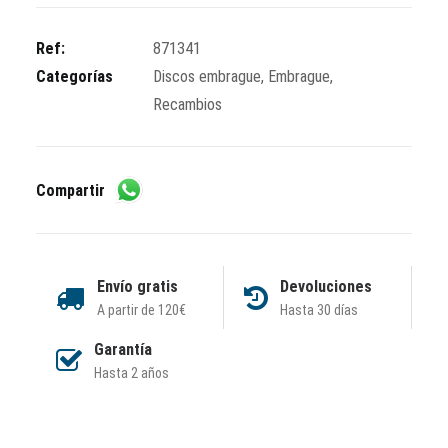
embrague
cantidad
Ref:
871341
Categorías
Discos embrague
,
Embrague
,
Recambios
Compartir
Envío gratis
Devoluciones
A partir de 120€
Hasta 30 días
Garantía
Hasta 2 años