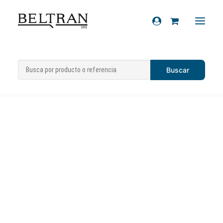
Inicio
»
Recambios
»
Embrague
»
Discos
Recambios
embrague
»
Disco conductor de embrague
Accesorios
Cascos
Artículos de regalo
Productos químicos
Sobre nosotros
Contacto