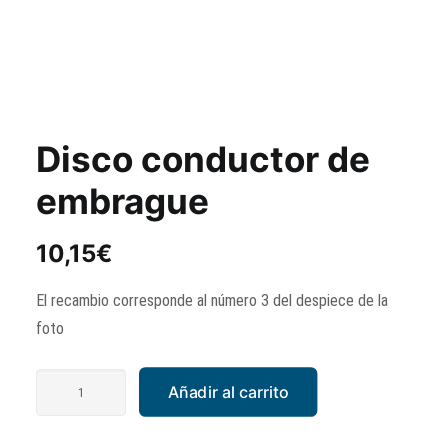
Disco conductor de
embrague
10,15
€
El recambio corresponde al número 3 del despiece de la
foto
Disco
Añadir al carrito
conductor
de