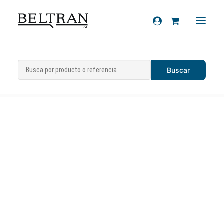
Inicio
»
Recambios
»
Espejos
»
Espejo
Recambios
retrovisor derecho
Accesorios
Cascos
Artículos de regalo
Productos químicos
Sobre nosotros
Contacto