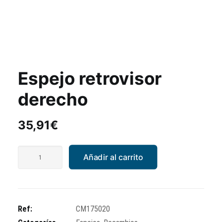
Espejo retrovisor
derecho
35,91
€
Espejo
Añadir al carrito
retrovisor
derecho
cantidad
Ref:
CM175020