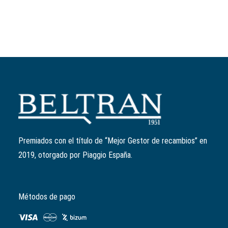
Añadir al carrito
Kit 6 rodillos variador 19mm/7,4gr
Ref:
CM1038045
El
El
11,07
€
8,86
€
precio
precio
Premiados con el título de “Mejor Gestor de recambios” en
original
actual
2019, otorgado por Piaggio España.
era:
es:
11,07€.
8,86€.
Métodos de pago