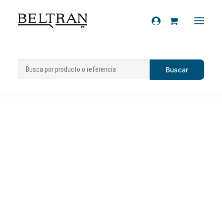
Inicio
»
Recambios
»
Espejos
»
Retrovisor
Recambios
derecho
Accesorios
Cascos
Artículos de regalo
Productos químicos
Sobre nosotros
Contacto