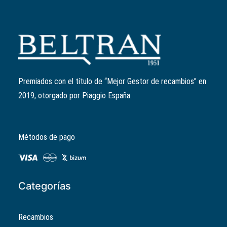
Añadir al carrito
Kit 6 rodillos variador 19mm/7,4gr
Ref:
CM1038045
El
El
11,07
€
8,86
€
precio
precio
Premiados con el título de “Mejor Gestor de recambios” en
original
actual
2019, otorgado por Piaggio España.
era:
es:
11,07€.
8,86€.
Métodos de pago
Categorías
Recambios