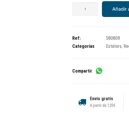
Estator
Añadir a
1
cable
cantidad
Ref:
58080R
Categorías
Estátors
,
Re
Compartir
Envío gratis
A partir de 120€