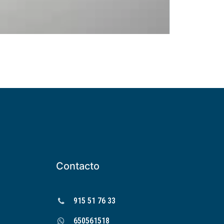
Contacto
915 51 76 33
650561518