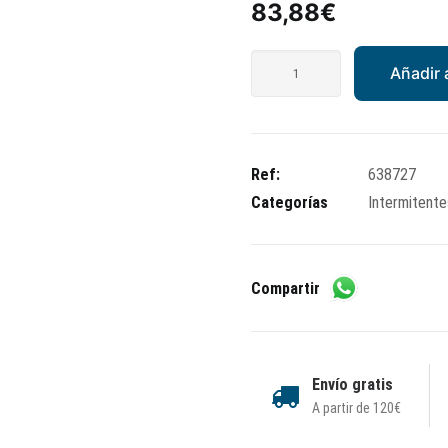
83,88
€
Intermitente
Añadir a
trasero
derecho
Piaggio
X9
Ref:
638727
cantidad
Categorías
Intermitente
Compartir
Envío gratis
A partir de 120€