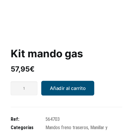
Kit mando gas
57,95
€
Kit
Añadir al carrito
mando
gas
cantidad
Ref:
564703
Categorías
Mandos freno traseros
,
Manillar y