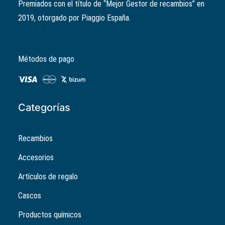
Premiados con el título de “Mejor Gestor de recambios” en
precio
precio
2019, otorgado por Piaggio España.
original
actual
era:
es:
56,12€.
44,90€.
Métodos de pago
Categorías
Recambios
Accesorios
Artículos de regalo
Cascos
Productos químicos