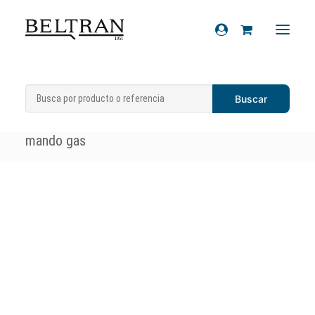
Inicio
»
Recambios
»
Manillar y
Recambios
componentes
»
Mandos freno traseros
»
Kit
Accesorios
mando gas
Cascos
Artículos de regalo
Productos químicos
Sobre nosotros
Contacto