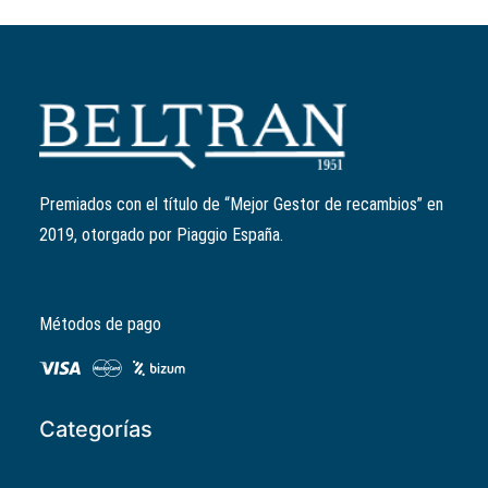
Añadir al carrito
Anillo retén válvulas
Ref:
436438
El
El
10,36
€
8,29
€
precio
precio
Premiados con el título de “Mejor Gestor de recambios” en
original
actual
2019, otorgado por Piaggio España.
era:
es:
10,36€.
8,29€.
Métodos de pago
Categorías