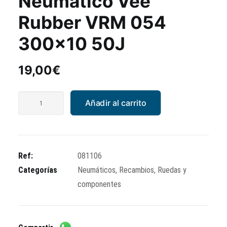
Neumático Vee
Rubber VRM 054
300×10 50J
19,00
€
Neumático
Añadir al carrito
Vee
Rubber
VRM
054
Ref:
081106
300x10
Categorías
Neumáticos
,
Recambios
,
Ruedas y
50J
componentes
cantidad