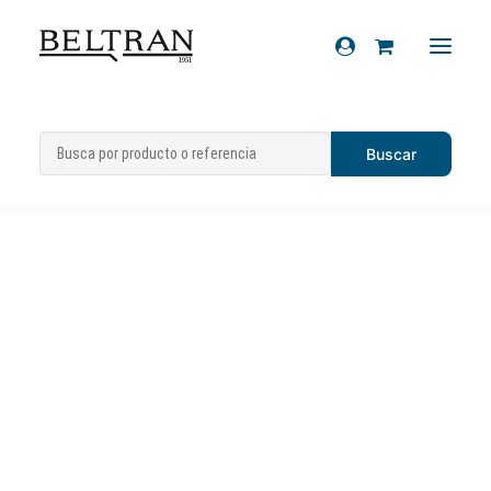
Inicio
»
Recambios
»
Suspensiones
»
Otros
Recambios
componentes
»
Presostato
Accesorios
Cascos
Artículos de regalo
Productos químicos
Sobre nosotros
Contacto