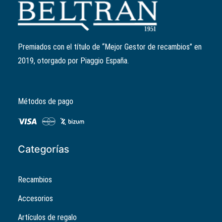
Rodillo variador
Ref:
849914
El
El
4,31
€
3,45
€
precio
precio
Premiados con el título de “Mejor Gestor de recambios” en
original
actual
2019, otorgado por Piaggio España.
era:
es:
4,31€.
3,45€.
Métodos de pago
Categorías
Recambios
Accesorios
Artículos de regalo