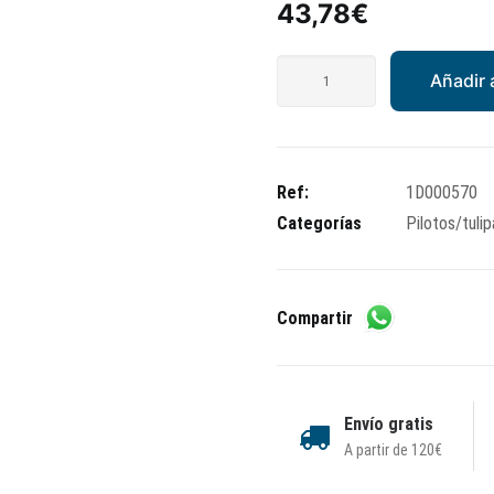
43,78
€
Kit
Añadir a
piloto
trasero
Vespa
(antes
Ref:
1D000570
58266R)
Categorías
Pilotos/tuli
cantidad
Compartir
Envío gratis
A partir de 120€