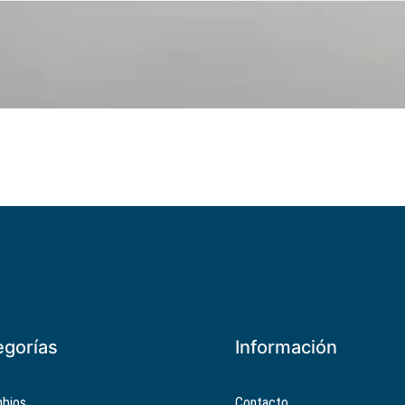
egorías
Información
bios
Contacto