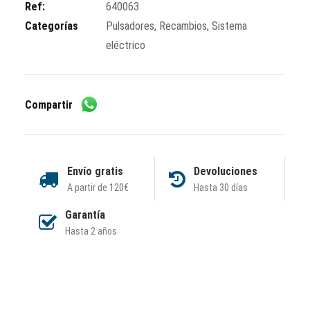
exterior
Ref:
640063
cantidad
Categorías
Pulsadores
,
Recambios
,
Sistema
eléctrico
Compartir
Envío gratis
Devoluciones
A partir de 120€
Hasta 30 días
Garantía
Hasta 2 años