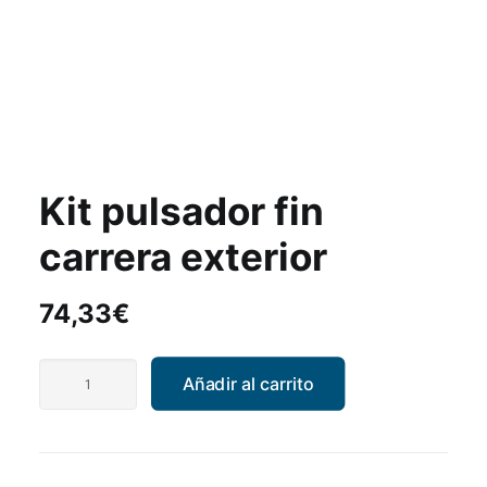
Kit pulsador fin
carrera exterior
74,33
€
Kit
Añadir al carrito
pulsador
fin
carrera