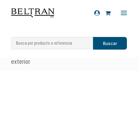
Inicio
»
Recambios
»
Sistema eléctrico
»
Recambios
Pulsadores
»
Kit pulsador fin carrera
Accesorios
exterior
Cascos
Artículos de regalo
Productos químicos
Sobre nosotros
Contacto