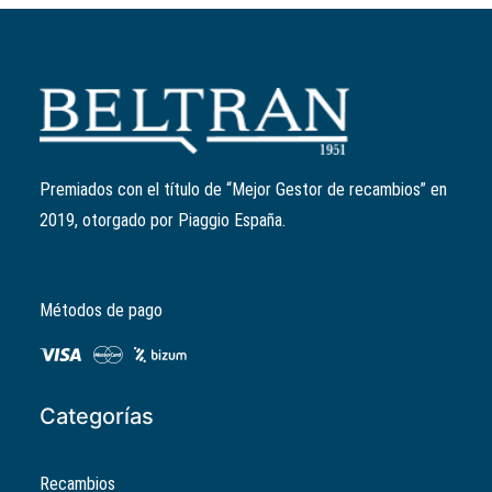
Añadir al carrito
Patín variador
Ref:
289931
El
El
3,09
€
2,47
€
precio
precio
Premiados con el título de “Mejor Gestor de recambios” en
original
actual
2019, otorgado por Piaggio España.
era:
es:
3,09€.
2,47€.
Métodos de pago
Categorías
Recambios