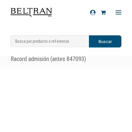
Inicio
»
Recambios
»
Sistemas de admisión
Recambios
y refrigeración
»
Racords de admisión
»
Accesorios
Racord admisión (antes 847093)
Cascos
Artículos de regalo
Productos químicos
Sobre nosotros
Contacto