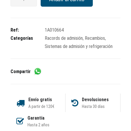
admisión
(antes
847093)
cantidad
Ref:
1A010664
Categorías
Racords de admisión
,
Recambios
,
Sistemas de admisión y refrigeración
Compartir
Envío gratis
Devoluciones
A partir de 120€
Hasta 30 días
Garantía
Hasta 2 años