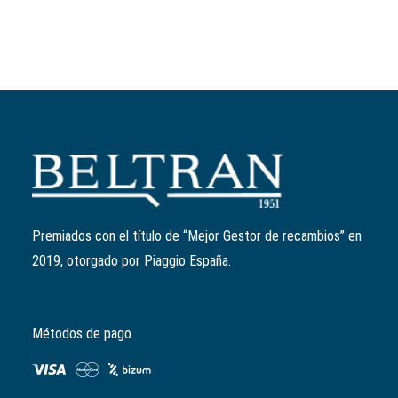
Añadir al carrito
Bujía "NGK" CR8EB
Ref:
638853
18,00
€
Premiados con el título de “Mejor Gestor de recambios” en
2019, otorgado por Piaggio España.
Métodos de pago