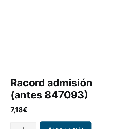
Racord admisión
(antes 847093)
7,18
€
Racord
Añadir al carrito