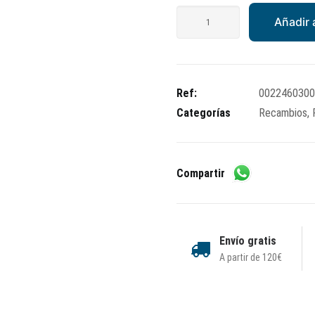
Regulador
Añadir a
Vespa
Iris,XL
A/E
cantidad
Ref:
0022460300
Categorías
Recambios
,
Compartir
Envío gratis
A partir de 120€