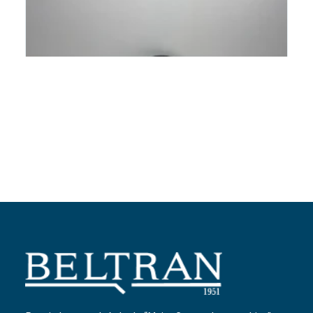
Añadir al carrito
Correa bomba de aceite
Ref:
286162
9,85
€