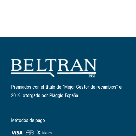
Añadir al carrito
Filtro de aceite (antes 82635R)
Ref:
1A022356
El
El
11,82
€
9,46
€
precio
precio
Premiados con el título de “Mejor Gestor de recambios” en
original
actual
2019, otorgado por Piaggio España.
era:
es:
11,82€.
9,46€.
Métodos de pago