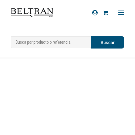
Inicio
»
Recambios
»
Variador
»
Rodillos
»
Recambios
Rodillo completo (antes 1A017025)
Accesorios
Cascos
Artículos de regalo
Productos químicos
Sobre nosotros
Contacto