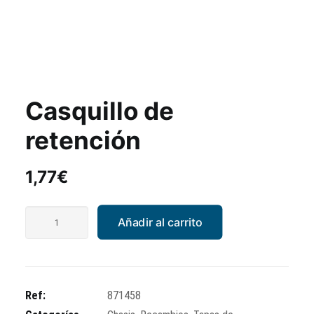
Casquillo de
retención
1,77
€
Casquillo
Añadir al carrito
de
retención
cantidad
Ref:
871458