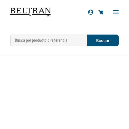
Inicio
»
Recambios
»
Chasis
»
Tapas de
Recambios
transmisión
»
Casquillo de retención
Accesorios
Cascos
Artículos de regalo
Productos químicos
Sobre nosotros
Contacto