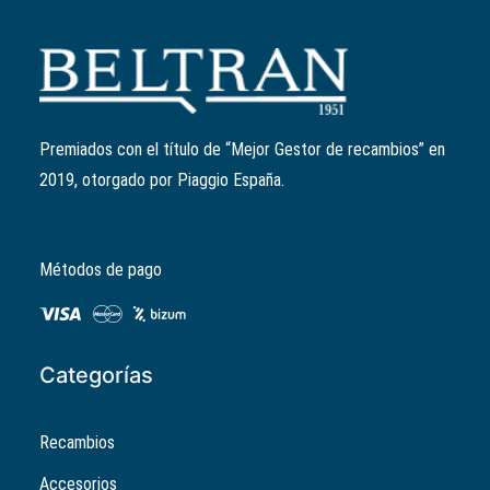
Añadir al carrito
Rodillo variador 20mm/14gr
Ref:
CM169102
El
El
5,98
€
4,78
€
precio
precio
Premiados con el título de “Mejor Gestor de recambios” en
original
actual
2019, otorgado por Piaggio España.
era:
es:
5,98€.
4,78€.
Métodos de pago
Categorías
Recambios
Accesorios