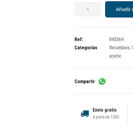
Tapón
Añadir a
aceite
X9
250
EVO
Ref:
843364
cantidad
Categorías
Recambios
,
aceite
Compartir
Envío gratis
A partir de 120€