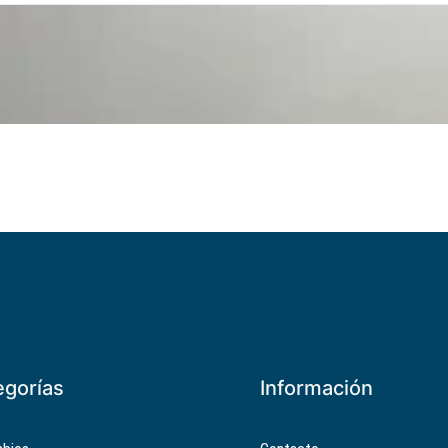
egorías
Información