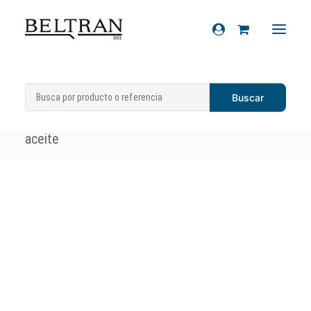
Inicio
»
Recambios
»
Sistemas de admisión
Recambios
y refrigeración
»
Tapones aceite
»
Tapón de
Accesorios
aceite
Cascos
Artículos de regalo
Productos químicos
Sobre nosotros
Contacto