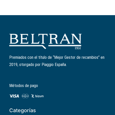
Añadir al carrito
Correa transmisión trapezoidal
Liberty/Primavera/Sprint 125
Ref:
1A003396
El
El
56,12
€
44,90
€
Premiados con el título de “Mejor Gestor de recambios” en
precio
precio
2019, otorgado por Piaggio España.
original
actual
era:
es:
56,12€.
44,90€.
Métodos de pago
Categorías