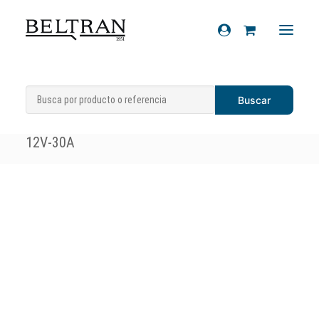
Inicio
»
Recambios
»
Sistema eléctrico
»
Recambios
Telerruptores
»
Telerruptor con resistencia
Accesorios
12V-30A
Cascos
Artículos de regalo
Productos químicos
Sobre nosotros
Contacto