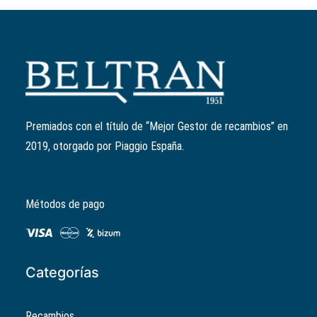
Añadir al carrito
Rodillo variador 17mm/13,8gr
Ref:
849480
El
El
3,00
€
2,40
€
precio
precio
Premiados con el título de “Mejor Gestor de recambios” en
original
actual
2019, otorgado por Piaggio España.
era:
es:
3,00€.
2,40€.
Métodos de pago
Categorías
Recambios