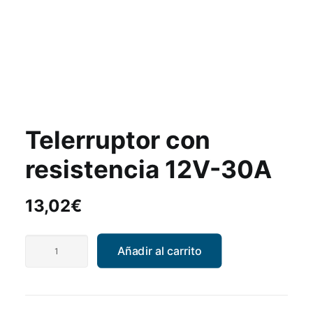
Telerruptor con
resistencia 12V-30A
13,02
€
Telerruptor
Añadir al carrito
con
resistencia
12V-