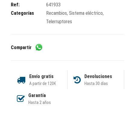
30A
Ref:
641933
cantidad
Categorías
Recambios
,
Sistema eléctrico
,
Telerruptores
Compartir
Envío gratis
Devoluciones
A partir de 120€
Hasta 30 días
Garantía
Hasta 2 años