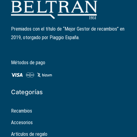
Kit 6 rodillos variador 19mm/7,4gr
Ref:
CM1038045
El
El
11,07
€
8,86
€
precio
precio
Premiados con el título de “Mejor Gestor de recambios” en
original
actual
2019, otorgado por Piaggio España.
era:
es:
11,07€.
8,86€.
Métodos de pago
Categorías
Recambios
Accesorios
Artículos de regalo