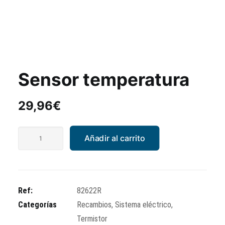
Sensor temperatura
29,96
€
Sensor
Añadir al carrito
temperatura
cantidad
Ref:
82622R
Categorías
Recambios
,
Sistema eléctrico
,
Termistor