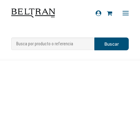
Inicio
»
Recambios
»
Sistema eléctrico
»
Recambios
Termistor
»
Sensor temperatura
Accesorios
Cascos
Artículos de regalo
Productos químicos
Sobre nosotros
Contacto