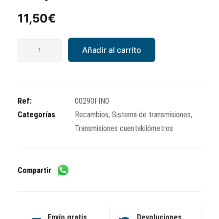
11,50
€
Transmisión
Añadir al carrito
cuentakilómetros
reloj
cuadrado
100
Ref:
00290FINO
Km/h
Categorías
Recambios
,
Sistema de transmisiones
,
llanta
Transmisiones cuentakilómetros
10"
cantidad
Compartir
Envío gratis
Devoluciones