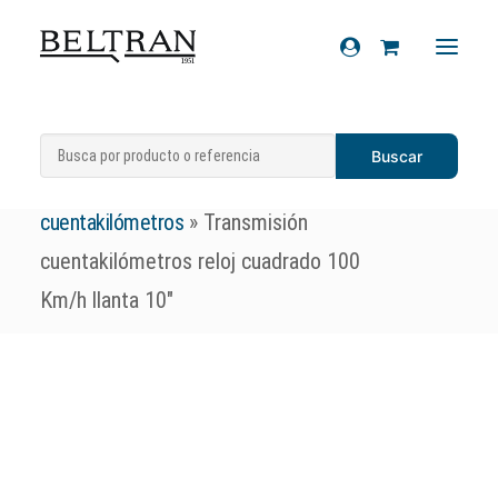
Inicio
»
Recambios
»
Sistema de
Recambios
transmisiones
»
Transmisiones
Accesorios
cuentakilómetros
»
Transmisión
Cascos
cuentakilómetros reloj cuadrado 100
Artículos de regalo
Km/h llanta 10″
Productos químicos
Sobre nosotros
Contacto