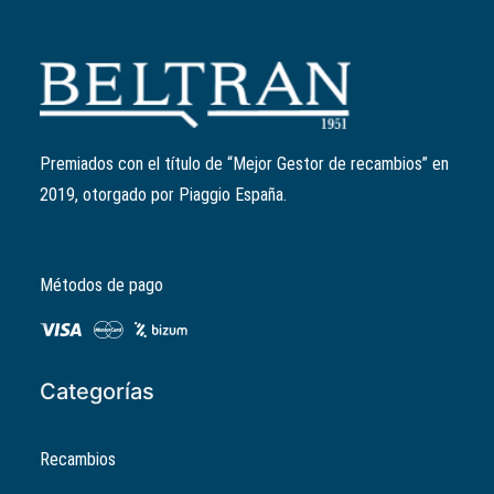
Añadir al carrito
Filtro de aire
Ref:
8319970P
El
El
10,04
€
8,03
€
precio
precio
Premiados con el título de “Mejor Gestor de recambios” en
original
actual
2019, otorgado por Piaggio España.
era:
es:
10,04€.
8,03€.
Métodos de pago
Categorías
Recambios