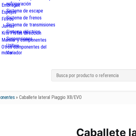
refrigeración
Embrague
Sistema de escape
Espejos
Sistema de frenos
Filtros
Sistema de transmisiones
Juntas
Sistema eléctrico
Kits Pistas dirección
Suspensiones
Manillar y componentes
Utillaje
Otros componentes del
motor
Variador
ponentes
»
Caballete lateral Piaggio X8/EVO
Caballete l