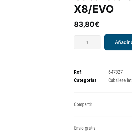
X8/EVO
83,80
€
Caballete
Añadir a
lateral
Piaggio
X8/EVO
cantidad
Ref:
647827
Categorías
Caballete la
Compartir
Envío gratis