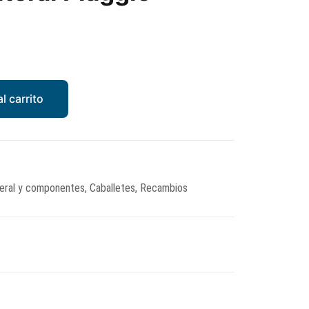
l carrito
teral y componentes
,
Caballetes
,
Recambios