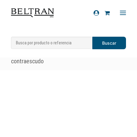
Inicio
»
Recambios
»
Chasis
»
Recambios
Contraescudos y componentes
»
Gancho
Accesorios
contraescudo
Cascos
Artículos de regalo
Productos químicos
Sobre nosotros
Contacto