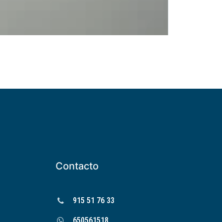
Contacto
915 51 76 33
650561518