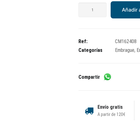
Embrague
Añadir a
completo
cantidad
Ref:
CM162408
Categorías
Embrague
,
E
Compartir
Envío gratis
A partir de 120€