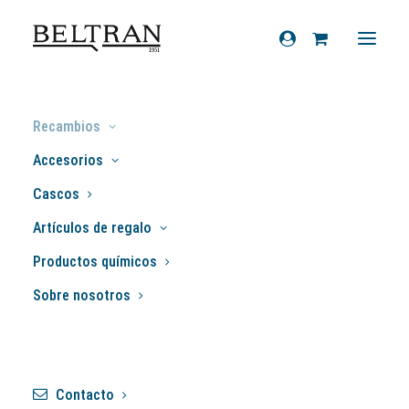
Inicio
»
Recambios
»
Sistema eléctrico
»
Recambios
Pilotos/tulipas traseros
»
Plastico piloto
Accesorios
Primavera
Cascos
Artículos de regalo
Productos químicos
Sobre nosotros
Contacto