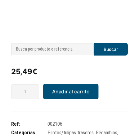
Plastico piloto
Primavera
25,49
€
Plastico
Añadir al carrito
piloto
Primavera
cantidad
Ref:
002106
Categorías
Pilotos/tulipas traseros
,
Recambios
,