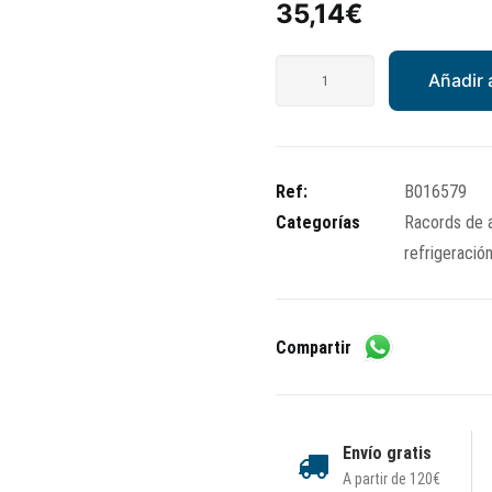
35,14
€
Racord
Añadir a
de
admisión
doble
entrada
Ref:
B016579
cantidad
Categorías
Racords de 
refrigeració
Compartir
Envío gratis
A partir de 120€