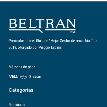
Añadir al carrito
Filtro de aire
Ref:
8292580P
El
El
11,64
€
9,31
€
precio
precio
Premiados con el título de “Mejor Gestor de recambios” en
original
actual
2019, otorgado por Piaggio España.
era:
es:
11,64€.
9,31€.
Métodos de pago
Categorías
Recambios