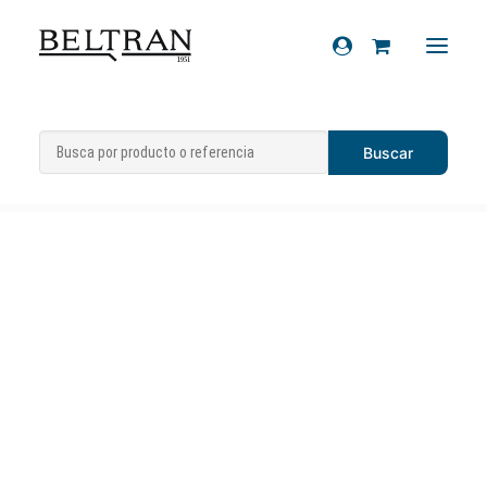
Inicio
»
Recambios
»
Sistema eléctrico
»
Recambios
Reflectantes
»
Catadióptrico
Accesorios
Cascos
Artículos de regalo
Productos químicos
Sobre nosotros
Contacto