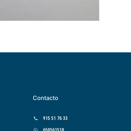
Contacto
915 51 76 33
650561518