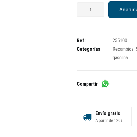
Tapón
Añadir a
gasolina
cantidad
Ref:
255100
Categorías
Recambios
,
gasolina
Compartir
Envío gratis
A partir de 120€