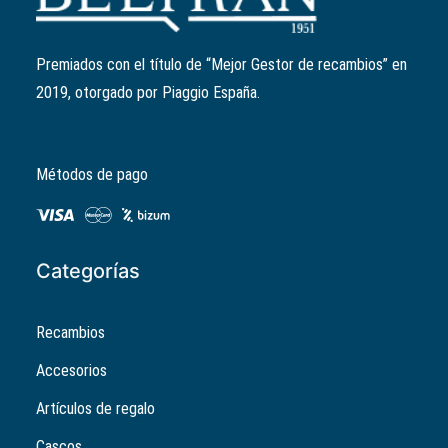
Ref:
842870
El
El
3,67
€
2,93
€
precio
precio
Premiados con el título de “Mejor Gestor de recambios” en
original
actual
2019, otorgado por Piaggio España.
era:
es:
3,67€.
2,93€.
Métodos de pago
Categorías
Recambios
Accesorios
Artículos de regalo
Cascos