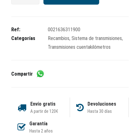
cuentakilómetros
reloj
ovalado
120km/h
Ref:
0021636311900
llana
Categorías
Recambios
,
Sistema de transmisiones
,
10
Transmisiones cuentakilómetros
2.7
mm.
cantidad
Compartir
Envío gratis
Devoluciones
A partir de 120€
Hasta 30 días
Garantía
Hasta 2 años