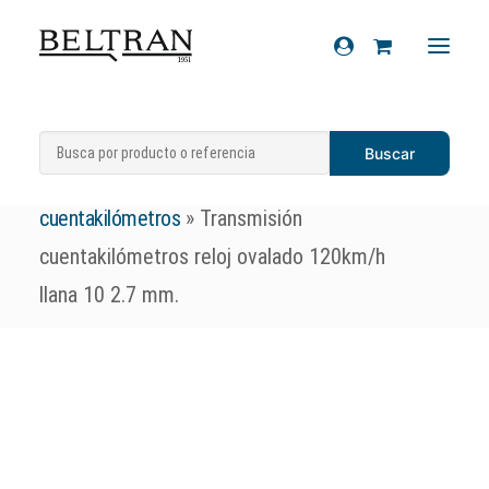
Inicio
»
Recambios
»
Sistema de
Recambios
transmisiones
»
Transmisiones
Accesorios
cuentakilómetros
»
Transmisión
Cascos
cuentakilómetros reloj ovalado 120km/h
Artículos de regalo
llana 10 2.7 mm.
Productos químicos
Sobre nosotros
Contacto