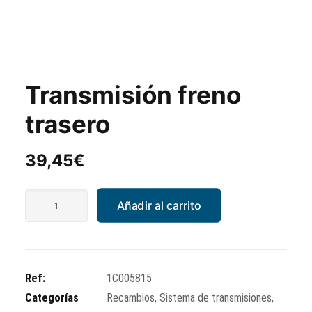
Transmisión freno
trasero
39,45
€
Transmisión
Añadir al carrito
freno
trasero
cantidad
Ref:
1C005815
Categorías
Recambios
,
Sistema de transmisiones
,