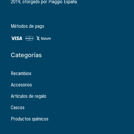
2019, otorgado por Piaggio España.
era:
es:
4,65€.
3,72€.
Métodos de pago
Categorías
Recambios
Accesorios
Artículos de regalo
Cascos
Productos químicos