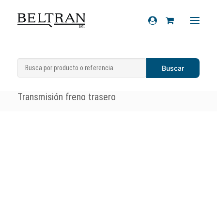
Inicio
»
Recambios
»
Sistema de
Recambios
transmisiones
»
Transmisiones freno
»
Accesorios
Transmisión freno trasero
Cascos
Artículos de regalo
Productos químicos
Sobre nosotros
Contacto