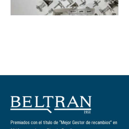
Añadir al carrito
Rodillo variador 18mm/10gr (antes 1A001380)
Ref:
CM308503
El
El
4,65
€
3,72
€
precio
precio
Premiados con el título de “Mejor Gestor de recambios” en
original
actual