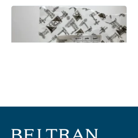
Añadir al carrito
Rodillo variador 18mm/10gr (antes 1A001380)