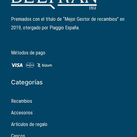
Ref:
CM308503
El
El
4,65
€
3,72
€
precio
precio
Premiados con el título de “Mejor Gestor de recambios” en
original
actual
2019, otorgado por Piaggio España.
era:
es:
4,65€.
3,72€.
Métodos de pago
Categorías
Recambios
Accesorios
Artículos de regalo
Cascos