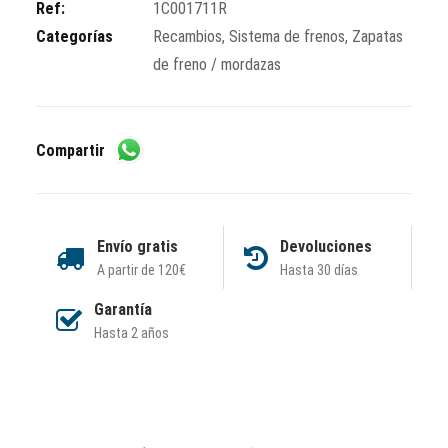
traseras
Ref:
1C001711R
cantidad
Categorías
Recambios
,
Sistema de frenos
,
Zapatas
de freno / mordazas
Compartir
Envío gratis
Devoluciones
A partir de 120€
Hasta 30 días
Garantía
Hasta 2 años