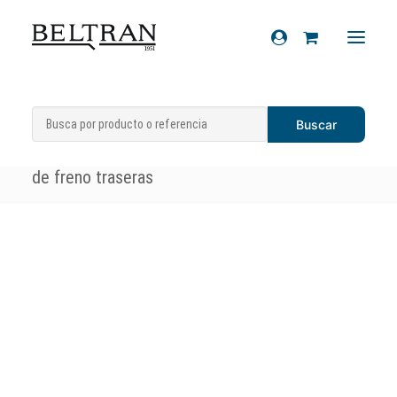
Inicio
»
Recambios
»
Sistema de frenos
»
Recambios
Zapatas de freno / mordazas
»
Kit zapatas
Accesorios
de freno traseras
Cascos
Artículos de regalo
Productos químicos
Sobre nosotros
Contacto