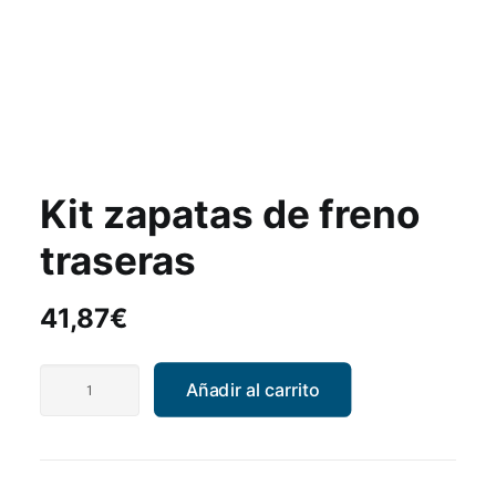
Kit zapatas de freno
traseras
41,87
€
Kit
Añadir al carrito
zapatas
de
freno